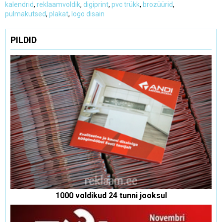
kalendrid
,
reklaamvoldik
,
digiprint
,
pvc trükk
,
brozüürid
,
pulmakutsed
,
plakat
,
logo disain
PILDID
1000 voldikud 24 tunni jooksul