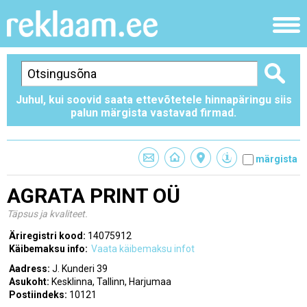
Juhul, kui soovid saata ettevõtetele hinnapäringu siis
palun märgista vastavad firmad.
märgista
AGRATA PRINT OÜ
Täpsus ja kvaliteet.
Äriregistri kood:
14075912
Käibemaksu info:
Vaata käibemaksu infot
Aadress:
J. Kunderi 39
Asukoht:
Kesklinna, Tallinn, Harjumaa
Postiindeks:
10121