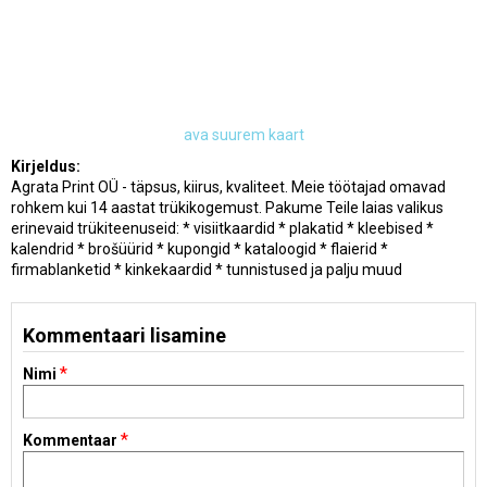
ava suurem kaart
Kirjeldus:
Agrata Print OÜ - täpsus, kiirus, kvaliteet. Meie töötajad omavad
rohkem kui 14 aastat trükikogemust. Pakume Teile laias valikus
erinevaid trükiteenuseid: * visiitkaardid * plakatid * kleebised *
kalendrid * brošüürid * kupongid * kataloogid * flaierid *
firmablanketid * kinkekaardid * tunnistused ja palju muud
Kommentaari lisamine
*
Nimi
*
Kommentaar