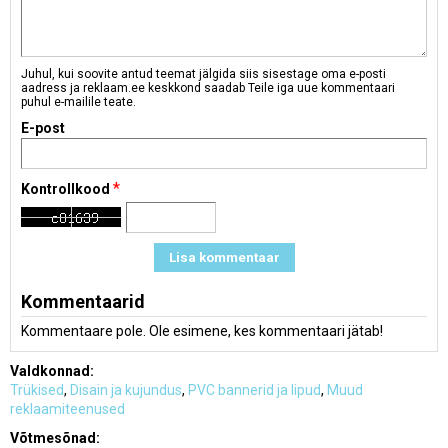
Juhul, kui soovite antud teemat jälgida siis sisestage oma e-posti
aadress ja reklaam.ee keskkond saadab Teile iga uue kommentaari
puhul e-mailile teate.
E-post
*
Kontrollkood
Kommentaarid
Kommentaare pole. Ole esimene, kes kommentaari jätab!
Valdkonnad:
Trükised
,
Disain ja kujundus
,
PVC bannerid ja lipud
,
Muud
reklaamiteenused
Võtmesõnad: