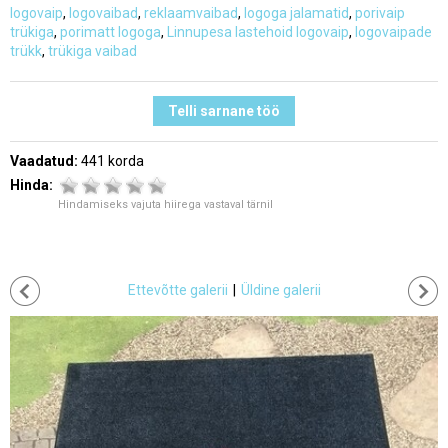
logovaip
,
logovaibad
,
reklaamvaibad
,
logoga jalamatid
,
porivaip
trükiga
,
porimatt logoga
,
Linnupesa lastehoid logovaip
,
logovaipade
trükk
,
trükiga vaibad
Telli sarnane töö
Vaadatud:
441 korda
Hinda:
Hindamiseks vajuta hiirega vastaval tärnil
Ettevõtte galerii
|
Üldine galerii