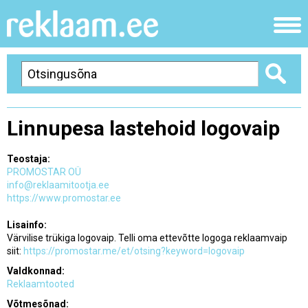
Linnupesa lastehoid logovaip
Teostaja:
PROMOSTAR OÜ
info@reklaamitootja.ee
https://www.promostar.ee
Lisainfo:
Värvilise trükiga logovaip. Telli oma ettevõtte logoga reklaamvaip
siit:
https://promostar.me/et/otsing?keyword=logovaip
Valdkonnad:
Reklaamtooted
Võtmesõnad: