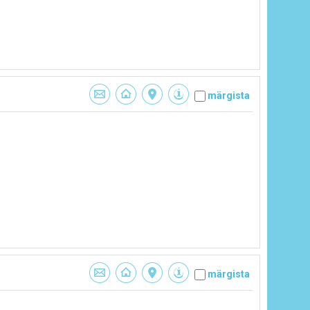
märgista
märgista