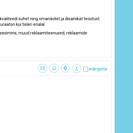
aliteedi suhet ning omanäolist ja disainikat teostust.
atori kui tisleri erialal.
, freesimine, muud reklaamiteenused, reklaamide
märgista