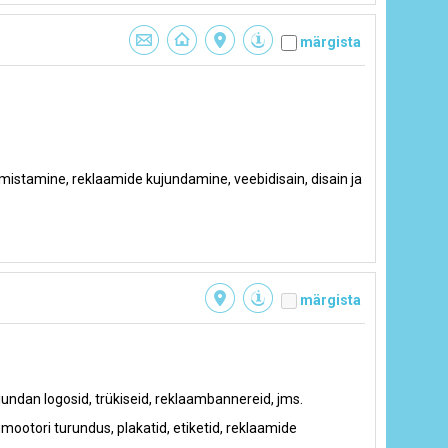
märgista
mistamine, reklaamide kujundamine, veebidisain, disain ja
märgista
ujundan logosid, trükiseid, reklaambannereid, jms.
mootori turundus, plakatid, etiketid, reklaamide