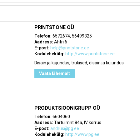
PRINTSTONE OÜ
Telefon:
6572674, 56499325
Aadress:
Ahtri 6
E-post:
help@printstone.ee
Kodulehekülg:
http://www.printstone.ee
Disain ja kujundus, trükised, disain ja kujundus
Vaata lähemalt
PRODUKTSIOONIGRUPP OÜ
Telefon:
6604060
Aadress:
Tartu mnt 84a, IV korrus
E-post:
andrus@pg.ee
Kodulehekülg:
http://www.pg.ee