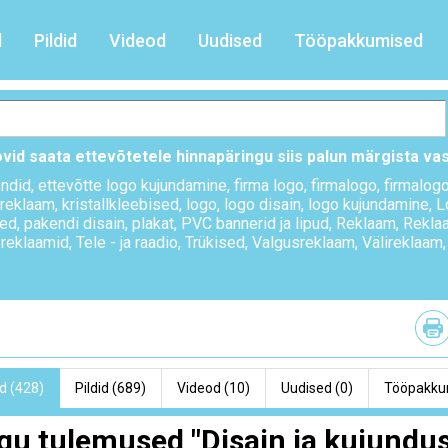
d
Pildid
Videod
Uudised
Tööpakkumised
ovid saata ettevõtetele hinnapäringu siis palun märgista va
endid
,
ettevõtte logo kujundamine
,
firma logo
,
firmalogo
,
firmalog
sreklaam
,
kristallkleebised
,
logo
,
logo disain
,
logo kujundamine
,
L
sed
,
pakendi disain
,
plakat
,
PVC bannerid ja lipud
,
Reklaam
,
Rekla
 reklaamid
,
Tele - ja raadio
,
Trükised
,
Valgusreklaam
,
Välireklaam
d (428)
Pildid (689)
Videod (10)
Uudised (0)
Tööpakku
gu tulemused "Disain ja kujundus