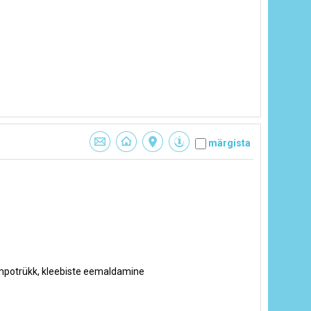
märgista
tampotrükk, kleebiste eemaldamine