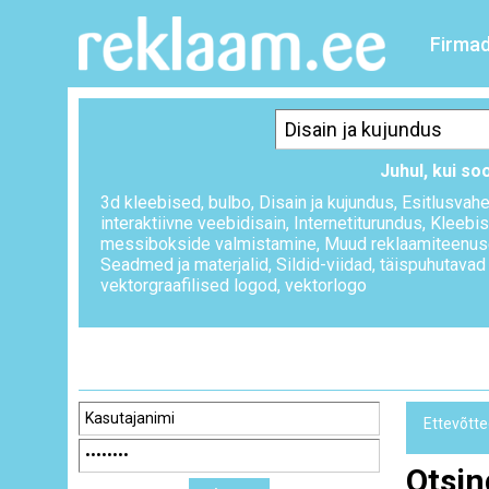
Firma
Juhul, kui so
3d kleebised
,
bulbo
,
Disain ja kujundus
,
Esitlusvah
interaktiivne veebidisain
,
Internetiturundus
,
Kleebi
messibokside valmistamine
,
Muud reklaamiteenu
Seadmed ja materjalid
,
Sildid-viidad
,
täispuhutavad
vektorgraafilised logod
,
vektorlogo
Ettevõtte
Otsin