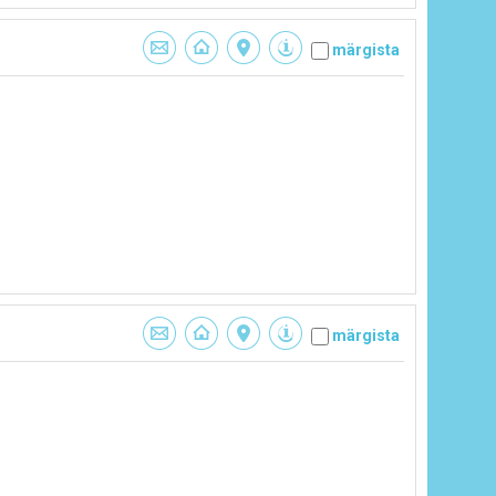
märgista
märgista