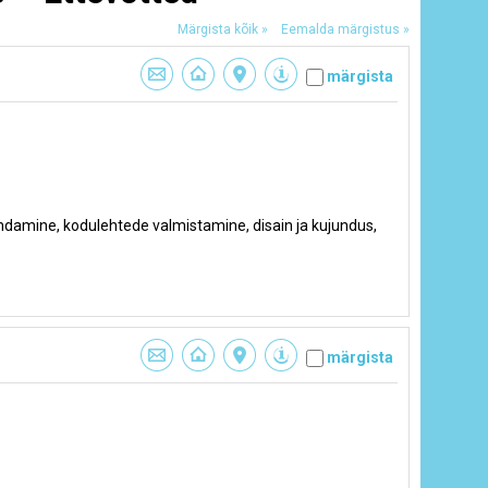
Märgista kõik »
Eemalda märgistus »
märgista
undamine, kodulehtede valmistamine, disain ja kujundus,
märgista