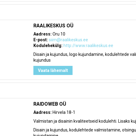
RAALIKESKUS OÜ
Aadress:
Oru 10
E-post:
siim@raalikeskus.ee
Kodulehekülg:
http://www.raalikeskus.ee
Disain ja kujundus, logo kujundamine, kodulehtede val
kujundus
Vaata lähemalt
RAIDOWEB OÜ
Aadress:
Hirvela 18-1
Valmistan ja disainin kvaliteetseid kodulehti. Lisaks k
Disain ja kujundus, kodulehtede valmistamine, otsingu
kujundamine