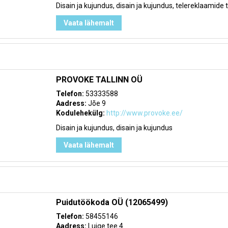
Disain ja kujundus, disain ja kujundus, telereklaamide t
Vaata lähemalt
PROVOKE TALLINN OÜ
Telefon:
53333588
Aadress:
Jõe 9
Kodulehekülg:
http://www.provoke.ee/
Disain ja kujundus, disain ja kujundus
Vaata lähemalt
Puidutöökoda OÜ (12065499)
Telefon:
58455146
Aadress:
Luige tee 4