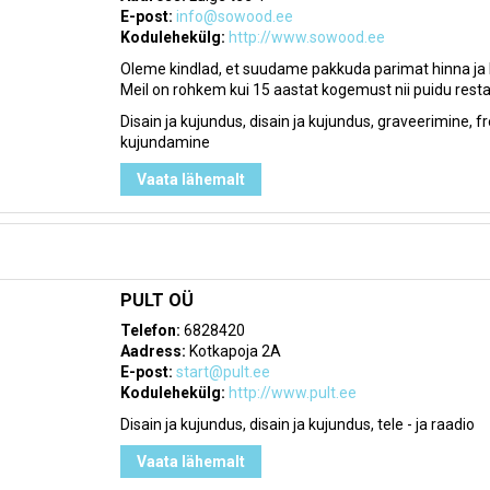
E-post:
info@sowood.ee
Kodulehekülg:
http://www.sowood.ee
Oleme kindlad, et suudame pakkuda parimat hinna ja kv
Meil on rohkem kui 15 aastat kogemust nii puidu restaura
Disain ja kujundus, disain ja kujundus, graveerimine
kujundamine
Vaata lähemalt
PULT OÜ
Telefon:
6828420
Aadress:
Kotkapoja 2A
E-post:
start@pult.ee
Kodulehekülg:
http://www.pult.ee
Disain ja kujundus, disain ja kujundus, tele - ja raadio
Vaata lähemalt