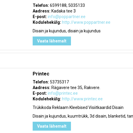
Telefon:
6599188, 5035133
Aadress:
Kadaka tee 3
E-post:
info@poppartner.ee
Kodulehekülg:
http://www.poppartner.ee
Disain ja kujundus, disain ja kujundus
Vaata lähemalt
Printec
Telefon:
53735317
Aadress:
Rägavere tee 35, Rakvere.
E-post:
info@printec.ee
Kodulehekülg:
http://www.printec.ee
Trükikoda Reklaam Kleebised Visiitkaardid Disain
Disain ja kujundus, kuumtrükk, 3d disain, blanketid, 
Vaata lähemalt