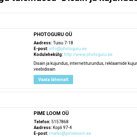
PHOTOGURU OÜ
Aadress:
Tuisu 7-18
E-post:
info@photoguru.ee
Kodulehekülg:
http://www.photoguru.ee
Disain ja kujundus, internetiturundus, reklaamide kuj
veebidisain
Vaata lähemalt
PIME LOOM OÜ
Telefon:
5157868
Aadress:
Kopli 97-4
E-post:
marko@pimeloom.ee