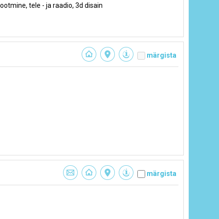
ootmine, tele - ja raadio, 3d disain
märgista
märgista