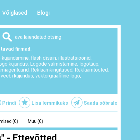
Võlglased
Blogi
ava laiendatud otsing
stavad firmad.
o kujundamine
,
flash disain
,
illustratsioonid
,
ogo kujundus
,
Logode valmistamine
,
logotüüp
,
amiagentuurid
,
Reklaamkingitused
,
Reklaamtooted
,
,
veebi kujundus
,
vektorgraafiline logo
,
Prindi
Lisa lemmikuks
Saada sõbrale
mised (0)
Muu (0)
" - Ettevõtted