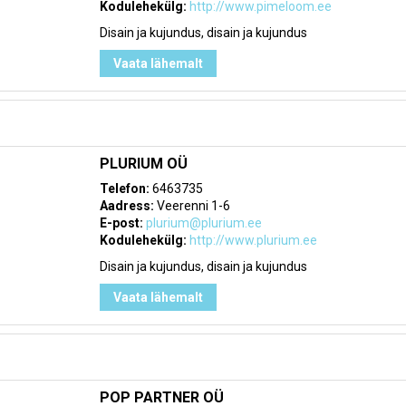
Kodulehekülg:
http://www.pimeloom.ee
Disain ja kujundus, disain ja kujundus
Vaata lähemalt
PLURIUM OÜ
Telefon:
6463735
Aadress:
Veerenni 1-6
E-post:
plurium@plurium.ee
Kodulehekülg:
http://www.plurium.ee
Disain ja kujundus, disain ja kujundus
Vaata lähemalt
POP PARTNER OÜ