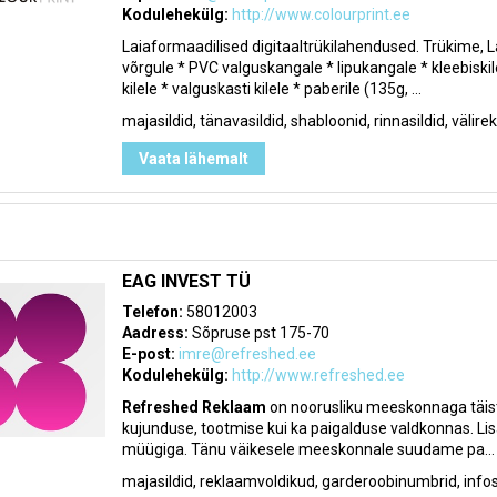
Kodulehekülg:
http://www.colourprint.ee
Laiaformaadilised digitaaltrükilahendused. Trükime, 
võrgule * PVC valguskangale * lipukangale * kleebiskilel
kilele * valguskasti kilele * paberile (135g, ...
majasildid, tänavasildid, shabloonid, rinnasildid, välire
Vaata lähemalt
EAG INVEST TÜ
Telefon:
58012003
Aadress:
Sõpruse pst 175-70
E-post:
imre@refreshed.ee
Kodulehekülg:
http://www.refreshed.ee
Refreshed Reklaam
on noorusliku meeskonnaga täist
kujunduse, tootmise kui ka paigalduse valdkonnas. Li
müügiga. Tänu väikesele meeskonnale suudame pa...
majasildid, reklaamvoldikud, garderoobinumbrid, infost