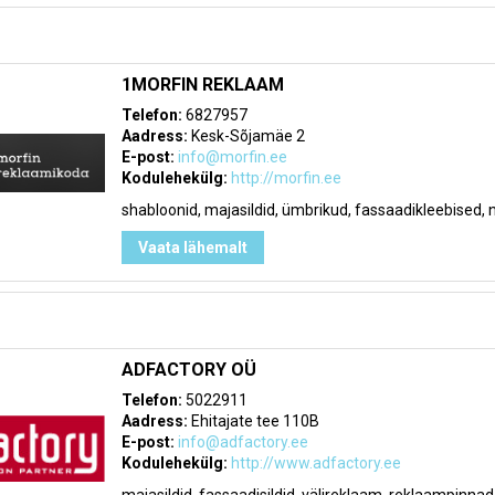
1MORFIN REKLAAM
Telefon:
6827957
Aadress:
Kesk-Sõjamäe 2
E-post:
info@morfin.ee
Kodulehekülg:
http://morfin.ee
shabloonid, majasildid, ümbrikud, fassaadikleebised,
Vaata lähemalt
ADFACTORY OÜ
Telefon:
5022911
Aadress:
Ehitajate tee 110B
E-post:
info@adfactory.ee
Kodulehekülg:
http://www.adfactory.ee