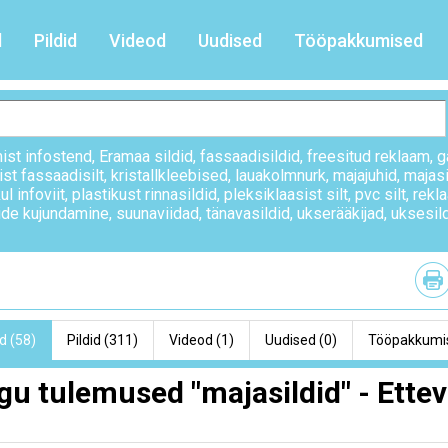
d
Pildid
Videod
Uudised
Tööpakkumised
ist infostend
,
Eramaa sildid
,
fassaadisildid
,
freesitud reklaam
,
g
ist fassaadisilt
,
kristallkleebised
,
lauakolmnurk
,
majajuhid
,
majasi
ul infoviit
,
plastikust rinnasildid
,
pleksiklaasist silt
,
pvc silt
,
rekl
tide kujundamine
,
suunaviidad
,
tänavasildid
,
ukserääkijad
,
uksesil
d (58)
Pildid (311)
Videod (1)
Uudised (0)
Tööpakkumis
gu tulemused "majasildid" - Ette