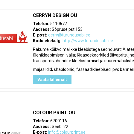
CERRYN DESIGN OÜ
Telefon:
5110677
Aadress:
Sõpruse pst 153
E-post:
gerry@turundusabi.ee
Kodulehekülg:
http://www.turundusabi.ee
Pakume kõikvõimalikke kleebistega seonduvat: Alates 
ülenikleepimiseni välja; Klaasdekoorkiled (liivaprits, jn
transpordivahendite kleebistamisel ja suuremahuliste 
majasildid, shabloonid, fassaadikleebised, pvc banneri
Vaata lähemalt
COLOUR PRINT OÜ
Telefon:
6700116
Aadress:
Seebi 22
E-post:
info@colourprint.ee