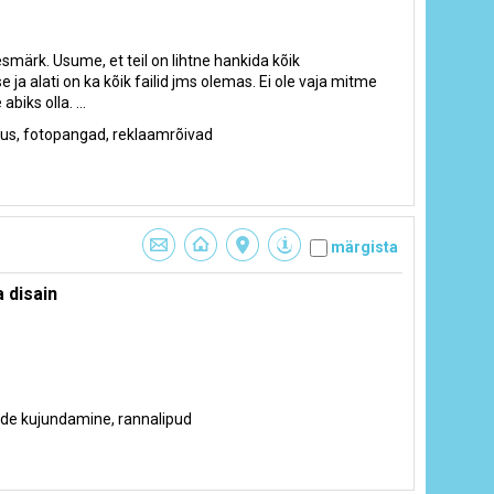
ärk. Usume, et teil on lihtne hankida kõik
 ja alati on ka kõik failid jms olemas. Ei ole vaja mitme
iks olla. ...
stus, fotopangad, reklaamrõivad
märgista
 disain
mide kujundamine, rannalipud