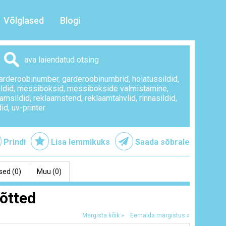
Võlglased
Blogi
ava laiendatud otsing
arderoobinumber
,
garderoobinumbrid
,
hoiatussildid
,
ldid
,
messiboksid
,
messibokside valmistamine
,
aamsildid
,
reklaamstend
,
reklaamtahvlid
,
rinnasildid
,
did
,
uv-printer
Prindi
Lisa lemmikuks
Saada sõbrale
ed (0)
Muu (0)
võtted
Märgista kõik »
Eemalda märgistus »