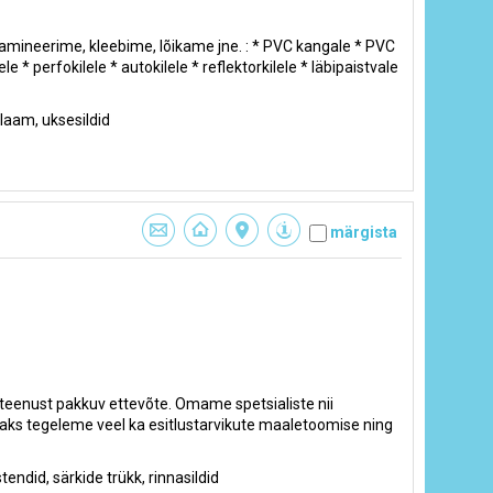
Lamineerime, kleebime, lõikame jne. : * PVC kangale * PVC
e * perfokilele * autokilele * reflektorkilele * läbipaistvale
klaam, uksesildid
märgista
eenust pakkuv ettevõte. Omame spetsialiste nii
saks tegeleme veel ka esitlustarvikute maaletoomise ning
endid, särkide trükk, rinnasildid