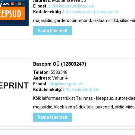
Aadress:
Mustamäe tee 55
E-post:
sildid.kleepsud@mail.ee
Kodulehekülg:
http://www.sildid-kleepsud.ee
majasildid, garderoobinumbrid, reklaamsildid, sildid-vi
Vaata lähemalt
Bascom OÜ (12803247)
Telefon:
5583548
Aadress:
Vahuri 4
E-post:
info@wideprint.ee
Kodulehekülg:
http://wideprint.ee
Kõik laiformaat trükist Tallinnas - kleepsud, autorekla
majasildid, kleebised sõidukitele, pakendid, sildid-viid
Vaata lähemalt