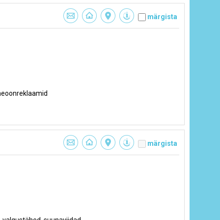
märgista
 neoonreklaamid
märgista