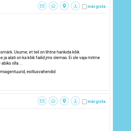
märgista
ärk. Usume, et teil on lihtne hankida kõik
 ja alati on ka kõik failid jms olemas. Ei ole vaja mitme
iks olla. ...
aamiagentuurid, esitlusvahendid
märgista