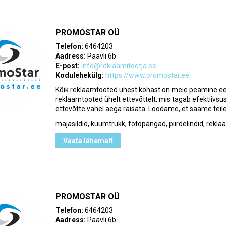
PROMOSTAR OÜ
Telefon:
6464203
Aadress:
Paavli 6b
E-post:
info@reklaamitootja.ee
Kodulehekülg:
https://www.promostar.ee
Kõik reklaamtooted ühest kohast on meie peamine eesm
reklaamtooted ühelt ettevõttelt, mis tagab efektiivsuse
ettevõtte vahel aega raisata. Loodame, et saame teile ab
majasildid, kuumtrükk, fotopangad, piirdelindid, rekl
Vaata lähemalt
PROMOSTAR OÜ
Telefon:
6464203
Aadress:
Paavli 6b