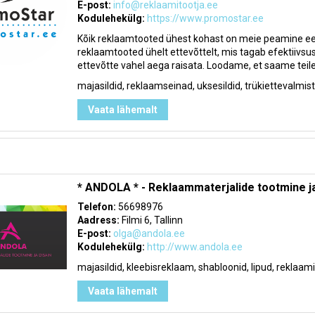
E-post:
info@reklaamitootja.ee
Kodulehekülg:
https://www.promostar.ee
Kõik reklaamtooted ühest kohast on meie peamine eesm
reklaamtooted ühelt ettevõttelt, mis tagab efektiivsuse
ettevõtte vahel aega raisata. Loodame, et saame teile ab
majasildid, reklaamseinad, uksesildid, trükiettevalmi
Vaata lähemalt
* ANDOLA * - Reklaammaterjalide tootmine ja
Telefon:
56698976
Aadress:
Filmi 6, Tallinn
E-post:
olga@andola.ee
Kodulehekülg:
http://www.andola.ee
majasildid, kleebisreklaam, shabloonid, lipud, reklaa
Vaata lähemalt