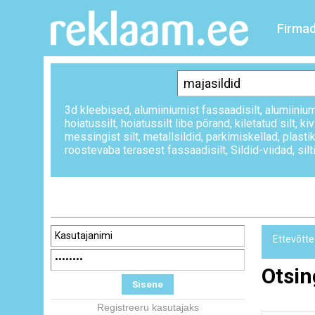
Firma
3d kleebised
,
alumiiniumist fassaadisilt
,
alumiinium
hoiatussilt
,
hoiatussilt libe põrand
,
kiletatud silt
,
kiv
messingist silt
,
metallsildid
,
parkimiskellad
,
plastik
roostevaba terasest fassaadisilt
,
Sildid-viidad
,
sil
Ettevõtte
Otsin
Registreeru kasutajaks