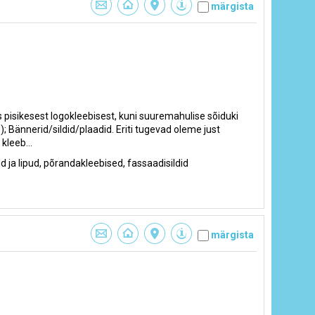
märgista
pisikesest logokleebisest, kuni suuremahulise sõiduki
e); Bännerid/sildid/plaadid. Eriti tugevad oleme just
kleeb...
d ja lipud, põrandakleebised, fassaadisildid
märgista