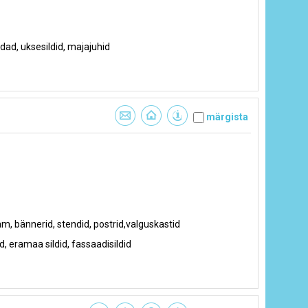
idad, uksesildid, majajuhid
märgista
am, bännerid, stendid, postrid,valguskastid
ad, eramaa sildid, fassaadisildid