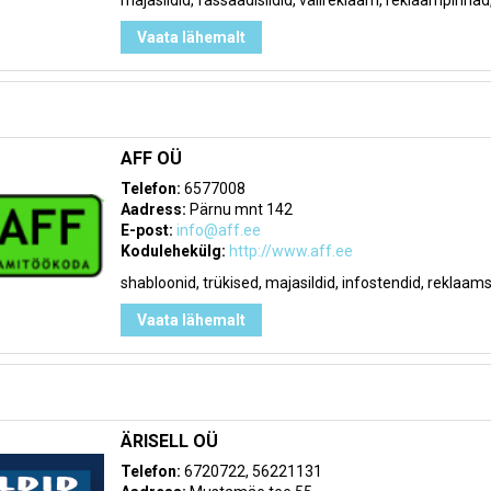
majasildid, fassaadisildid, välireklaam, reklaampinna
Vaata lähemalt
AFF OÜ
Telefon:
6577008
Aadress:
Pärnu mnt 142
E-post:
info@aff.ee
Kodulehekülg:
http://www.aff.ee
shabloonid, trükised, majasildid, infostendid, reklaams
Vaata lähemalt
ÄRISELL OÜ
Telefon:
6720722, 56221131