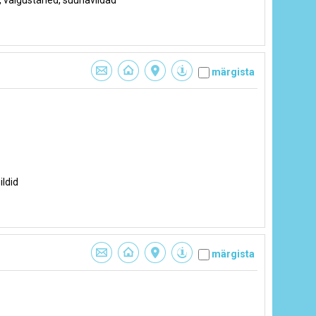
d, valgustähed, suunaviidad
märgista
ildid
märgista